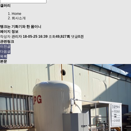
갤러리
Home
회사소개
탱크는 기화기와 한 몸이니
페이지 정보
작성자
관리자
18-05-25 16:39
조회
49,927회
댓글
0건
관련링크
이전글
다음글
목록
본문